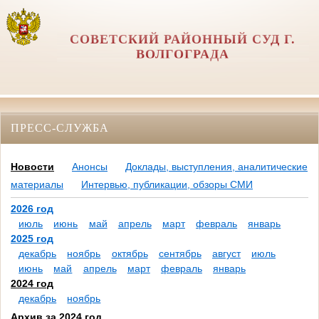
СОВЕТСКИЙ РАЙОННЫЙ СУД Г.
ВОЛГОГРАДА
ПРЕСС-СЛУЖБА
Новости
Анонсы
Доклады, выступления, аналитические
материалы
Интервью, публикации, обзоры СМИ
2026 год
июль
июнь
май
апрель
март
февраль
январь
2025 год
декабрь
ноябрь
октябрь
сентябрь
август
июль
июнь
май
апрель
март
февраль
январь
2024 год
декабрь
ноябрь
Архив за 2024 год